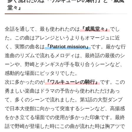
多く流れたのは『ワルキューレの騎行』と『威風
堂々』
全話を通して、最も使われたのは
『威風堂々』
でし
た。この曲はアレンジというよりもオマージュに近
く、実際の曲名は
『Patriot mission』
です。厳かな行
進曲のリズムで流れるメロディは、最終話の最後のシ
ーンや、野崎とチンギスが手を取り合うシーンなど、
感動的な場面にピッタリでした。
次に多かったのが
『ワルキューレの騎行』
です。この
勇ましい楽曲はドラマの予告から使われただけあっ
て、多くのシーンで流れました。第1話の大型ダンプ
で日本大使館に向かって突進するシーンなど、高揚感
をかき立てる場面での使用が多かった印象です。最終
話で野崎が登場した時にこの曲が流れた時は胸アツで