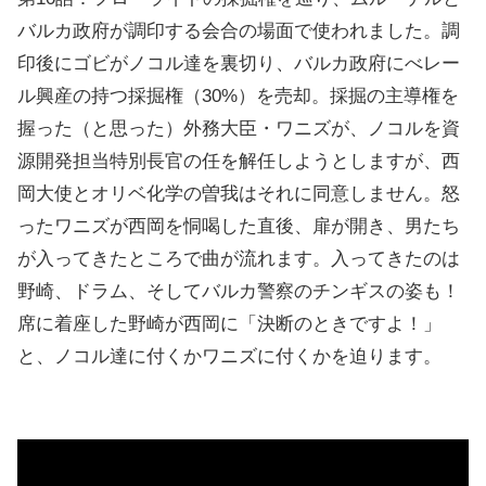
バルカ政府が調印する会合の場面で使われました。調
印後にゴビがノコル達を裏切り、バルカ政府にべレー
ル興産の持つ採掘権（30%）を売却。採掘の主導権を
握った（と思った）外務大臣・ワニズが、ノコルを資
源開発担当特別長官の任を解任しようとしますが、西
岡大使とオリベ化学の曽我はそれに同意しません。怒
ったワニズが西岡を恫喝した直後、扉が開き、男たち
が入ってきたところで曲が流れます。入ってきたのは
野崎、ドラム、そしてバルカ警察のチンギスの姿も！
席に着座した野崎が西岡に「決断のときですよ！」
と、ノコル達に付くかワニズに付くかを迫ります。