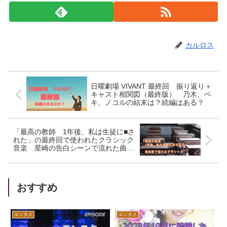
カルロス
日曜劇場 VIVANT 最終回 振り返り＋
キャスト相関図（最終版） 乃木、ベ
キ、ノコルの結末は？続編はある？
「最高の教師 1年後、私は生徒に■さ
れた」の最終回で使われたクラシック
音楽 星崎の告白シーンで流れた曲
は？
おすすめ
エンタメ
エンタメ