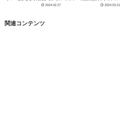
さんにそっくりと話題
山田裕貴さん演じる朝野太陽の
ル」など魅力十分の動画配信サー
2024.02.27
2024.03.21
妹・春陽（はるひ）役で出演され
ビス「U-NEXT」を試してみたい
ている出口夏希さん。4月からは
という方も多いと思います。魅力
フジテレビ系水10ドラマ『ブル
的なコンテンツが膨大にある「U-
ーモーメント』では、ヒロイン役
NEXT」を使ってみたい/試してみ
関連コンテンツ
を...
たい方向けに、登録方法を簡単解
説していきます。