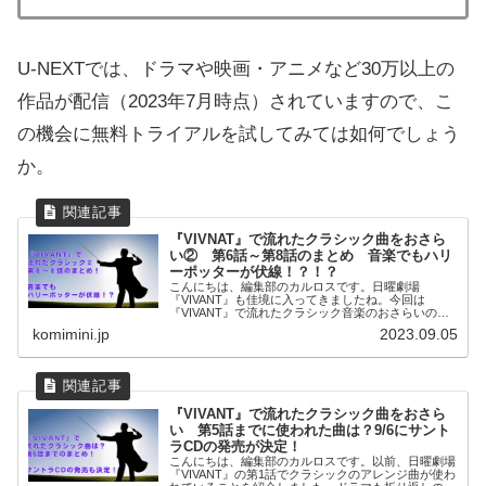
U-NEXTでは、ドラマや映画・アニメなど30万以上の
作品が配信（2023年7月時点）されていますので、こ
の機会に無料トライアルを試してみては如何でしょう
か。
『VIVNAT』で流れたクラシック曲をおさら
い② 第6話～第8話のまとめ 音楽でもハリ
ーポッターが伏線！？！？
こんにちは、編集部のカルロスです。日曜劇場
『VIVANT』も佳境に入ってきましたね。今回は
『VIVANT』で流れたクラシック音楽のおさらいの続
編として、第6話～...
komimini.jp
2023.09.05
『VIVANT』で流れたクラシック曲をおさら
い 第5話までに使われた曲は？9/6にサント
ラCDの発売が決定！
こんにちは、編集部のカルロスです。以前、日曜劇場
『VIVANT』の第1話でクラシックのアレンジ曲が使わ