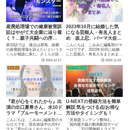
産廃処理場での健康被害訴
2023年10月に結婚した気
訟はやがて大企業に辿り着
になる芸能人・有名人まと
く？…親子共闘への序
め 坂上忍、パーマ大佐、
章！？…『モンスター』第
日南響子、種﨑敦美（アー
第10話では、接点は群馬…故郷
こんにちは、こみみに編集部のマ
10話 見逃しあらすじ エピ
の産廃処理場を訴えたいというさ
ニャ）も
ーロウです。2023年10月に結婚
くらが相談に来た。さくらが訴え
した芸能人・有名人をまとめまし
ソード別独自相関図
たい企業サカミクリーンの顧問弁
た。 10月に結婚した芸能人・有
2024.12.17
2023.11.03
護士が粒来だった。しかし粒来の
名人（日付順） 10/2 種﨑敦美
真の狙いは別にあり…と言う展開
さん ❤ 宮崎遊さん 引用元：
エンタメ
ライフスタイル
です。
俳協 種﨑敦美さんは「スパイフ
ァミリー」のアーニャ...
『君が心をくれたから』出
U-NEXTの登録方法を簡単
演の出口夏希さん、水10ド
解説 気をつける点/お得な
ラマ『ブルーモーメント』
方法やタイミングも！
でヒロイン役に 「いちば
こんにちは、こみみに編集部のカ
「見放題コンテンツ数№1」、
んすきな花」では今田美桜
ルロスです。現在放送中の月9ド
「国内最大級の動画配信サービ
ラマ『君が心をくれたから』で、
ス」、「31日間無料トライア