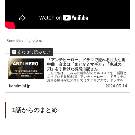
Soon Max チャンネル
「アンチヒーロー」ドラマで流れる壮大な劇
中曲 音楽は「まどか☆マギカ」「鬼滅の
刃」を手掛けた梶浦由記さん
こんにちは、こみみに編集部のカルロスです。話題と
なっている日曜劇場「アンチヒーロー」、ドラマ中に
流れる劇伴が壮大そしてミステリアスで、ドラマを大
いに盛り上げてい...
komimini.jp
2024.05.14
1話からのまとめ