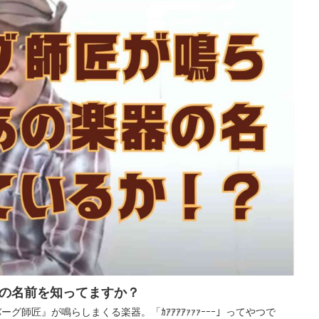
楽器の名前を知ってますか？
師匠』が鳴らしまくる楽器。「ｶｱｱｱｱｧｧｧｰｰｰ」ってやつで