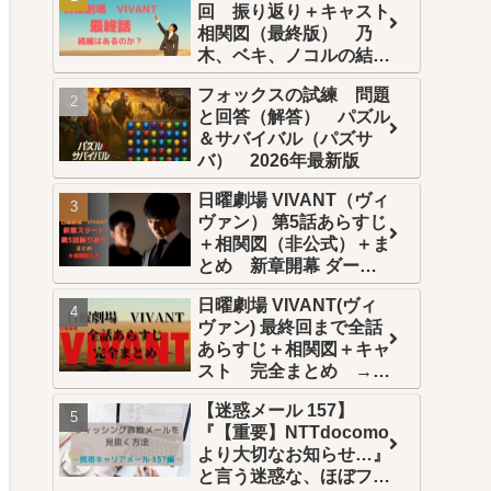
回 振り返り＋キャスト
相関図（最終版） 乃
木、ベキ、ノコルの結末
は？続編はある？
フォックスの試練 問題
と回答（解答） パズル
＆サバイバル（パズサ
バ） 2026年最新版
日曜劇場 VIVANT（ヴィ
ヴァン） 第5話あらすじ
＋相関図（非公式）＋ま
とめ 新章開幕 ダーク
ヒーロー乃木編スタート
日曜劇場 VIVANT(ヴィ
ヴァン) 最終回まで全話
あらすじ＋相関図＋キャ
スト 完全まとめ →年
末年始一挙再放送
【迷惑メール 157】
→Netflix世界配信 →U-
『【重要】NTTdocomo
NEXT全話配信
より大切なお知らせ…』
と言う迷惑な、ほぼフィ