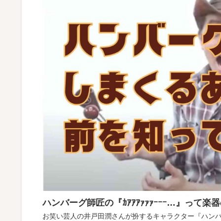
ハンバーグ師匠の『ｶｱｱｱｧｧｧｰｰｰ…』って
お笑い芸人の井戸田潤さんが扮するキャラクター『ハンバーグ