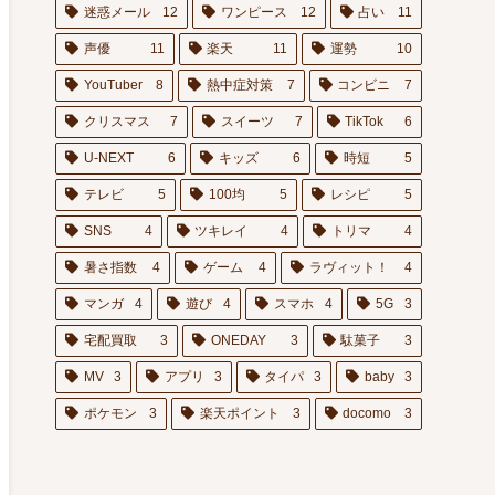
迷惑メール
12
ワンピース
12
占い
11
声優
11
楽天
11
運勢
10
YouTuber
8
熱中症対策
7
コンビニ
7
クリスマス
7
スイーツ
7
TikTok
6
U-NEXT
6
キッズ
6
時短
5
テレビ
5
100均
5
レシピ
5
SNS
4
ツキレイ
4
トリマ
4
暑さ指数
4
ゲーム
4
ラヴィット！
4
マンガ
4
遊び
4
スマホ
4
5G
3
宅配買取
3
ONEDAY
3
駄菓子
3
MV
3
アプリ
3
タイパ
3
baby
3
ポケモン
3
楽天ポイント
3
docomo
3