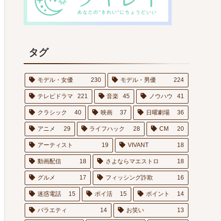
タグ
モデル・女優
230
モデル・男優
224
テレビドラマ
221
音楽
45
ノウハウ
41
クラシック
40
映画
37
日曜劇場
36
アニメ
29
ライフハック
28
CM
20
アーティスト
19
VIVANT
18
動画配信
18
さよならマエストロ
18
グルメ
17
フィッシング詐欺
16
迷惑電話
15
ポイ活
15
ポイント
14
バラエティ
14
お笑い
13