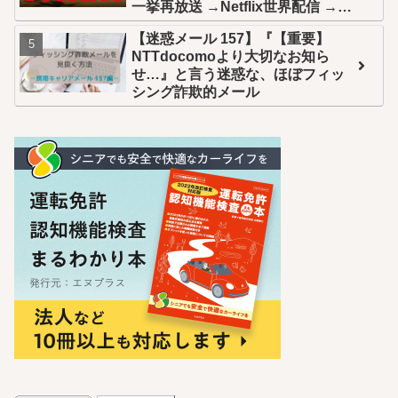
一挙再放送 →Netflix世界配信 →U-
NEXT全話配信
【迷惑メール 157】『【重要】
NTTdocomoより大切なお知ら
せ…』と言う迷惑な、ほぼフィッ
シング詐欺的メール