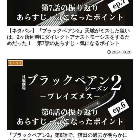
【ネタバレ】『ブラックペアン2』天城がミスした狙い
は、2ヶ所同時にダイレクトアナストモーシスをするた
めだった！ 第7話のあらすじ・気になるポイント
2024.08.26
エンタメ
『ブラックペアン2』第6話で、猫田の過去が明らかに