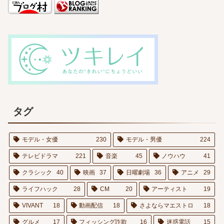
タグ
モデル・女優
230
モデル・男優
224
テレビドラマ
221
音楽
45
ノウハウ
41
クラシック
40
映画
37
日曜劇場
36
アニメ
29
ライフハック
28
CM
20
アーティスト
19
VIVANT
18
動画配信
18
さよならマエストロ
18
グルメ
17
フィッシング詐欺
16
迷惑電話
15