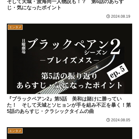
そして天城・渡海同一人物説も！？ 第6話のあらす
じ・気になったポイント
2024.08.19
エンタメ
『ブラックペアン2』第5話 美和は賭けに勝ってい
た！ そして天城とソヒョンが手を組み不正を暴く！第
5話のあらすじ・クラシックタイムの曲
2024.08.05
エンタメ