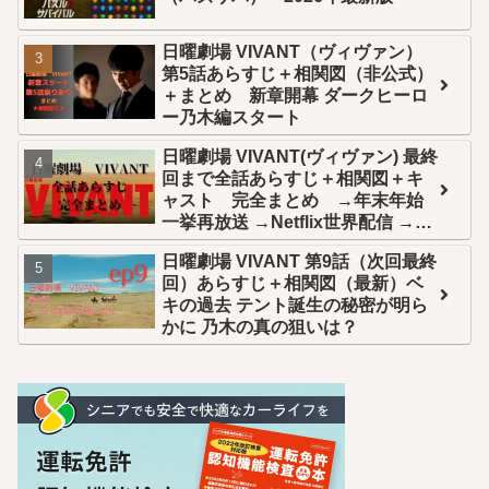
日曜劇場 VIVANT（ヴィヴァン）
第5話あらすじ＋相関図（非公式）
＋まとめ 新章開幕 ダークヒーロ
ー乃木編スタート
日曜劇場 VIVANT(ヴィヴァン) 最終
回まで全話あらすじ＋相関図＋キ
ャスト 完全まとめ →年末年始
一挙再放送 →Netflix世界配信 →U-
NEXT全話配信
日曜劇場 VIVANT 第9話（次回最終
回）あらすじ＋相関図（最新）ベ
キの過去 テント誕生の秘密が明ら
かに 乃木の真の狙いは？