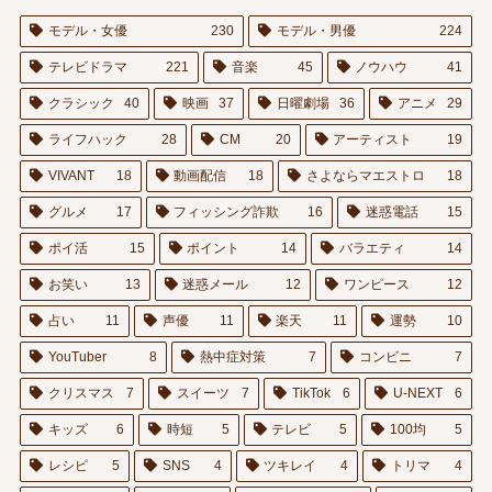
モデル・女優
230
モデル・男優
224
テレビドラマ
221
音楽
45
ノウハウ
41
クラシック
40
映画
37
日曜劇場
36
アニメ
29
ライフハック
28
CM
20
アーティスト
19
VIVANT
18
動画配信
18
さよならマエストロ
18
グルメ
17
フィッシング詐欺
16
迷惑電話
15
ポイ活
15
ポイント
14
バラエティ
14
お笑い
13
迷惑メール
12
ワンピース
12
占い
11
声優
11
楽天
11
運勢
10
YouTuber
8
熱中症対策
7
コンビニ
7
クリスマス
7
スイーツ
7
TikTok
6
U-NEXT
6
キッズ
6
時短
5
テレビ
5
100均
5
レシピ
5
SNS
4
ツキレイ
4
トリマ
4