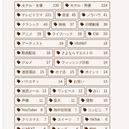
モデル・女優
230
モデル・男優
224
テレビドラマ
221
音楽
45
ノウハウ
41
クラシック
40
映画
37
日曜劇場
36
アニメ
29
ライフハック
28
CM
20
アーティスト
19
VIVANT
18
動画配信
18
さよならマエストロ
18
グルメ
17
フィッシング詐欺
16
迷惑電話
15
ポイ活
15
ポイント
14
バラエティ
14
お笑い
13
迷惑メール
12
ワンピース
12
占い
11
声優
11
楽天
11
運勢
10
YouTuber
8
熱中症対策
7
コンビニ
7
クリスマス
7
スイーツ
7
TikTok
6