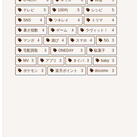
U-NEXT
6
キッズ
6
時短
5
テレビ
5
100均
5
レシピ
5
SNS
4
ツキレイ
4
トリマ
4
暑さ指数
4
ゲーム
4
ラヴィット！
4
マンガ
4
遊び
4
スマホ
4
5G
3
宅配買取
3
ONEDAY
3
駄菓子
3
MV
3
アプリ
3
タイパ
3
baby
3
ポケモン
3
楽天ポイント
3
docomo
3