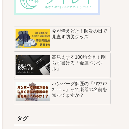
今が備えどき！防災の日で
見直す防災グッズ
高見えする100均文具！削
らず書ける「金属ペンシ
ル」
ハンバーグ師匠の『ｶｱｱｱｧｧ
ｧｰｰｰ…』って楽器の名前を
知ってますか？
タグ