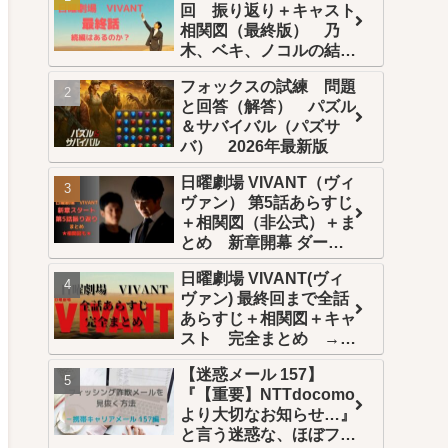
回 振り返り＋キャスト
相関図（最終版） 乃
木、ベキ、ノコルの結末
は？続編はある？
フォックスの試練 問題
と回答（解答） パズル
＆サバイバル（パズサ
バ） 2026年最新版
日曜劇場 VIVANT（ヴィ
ヴァン） 第5話あらすじ
＋相関図（非公式）＋ま
とめ 新章開幕 ダーク
ヒーロー乃木編スタート
日曜劇場 VIVANT(ヴィ
ヴァン) 最終回まで全話
あらすじ＋相関図＋キャ
スト 完全まとめ →年
末年始一挙再放送
【迷惑メール 157】
→Netflix世界配信 →U-
『【重要】NTTdocomo
NEXT全話配信
より大切なお知らせ…』
と言う迷惑な、ほぼフィ