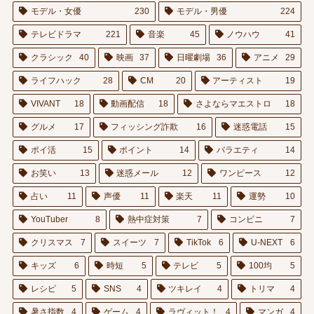
モデル・女優
230
モデル・男優
224
テレビドラマ
221
音楽
45
ノウハウ
41
クラシック
40
映画
37
日曜劇場
36
アニメ
29
ライフハック
28
CM
20
アーティスト
19
VIVANT
18
動画配信
18
さよならマエストロ
18
グルメ
17
フィッシング詐欺
16
迷惑電話
15
ポイ活
15
ポイント
14
バラエティ
14
お笑い
13
迷惑メール
12
ワンピース
12
占い
11
声優
11
楽天
11
運勢
10
YouTuber
8
熱中症対策
7
コンビニ
7
クリスマス
7
スイーツ
7
TikTok
6
U-NEXT
6
キッズ
6
時短
5
テレビ
5
100均
5
レシピ
5
SNS
4
ツキレイ
4
トリマ
4
暑さ指数
4
ゲーム
4
ラヴィット！
4
マンガ
4