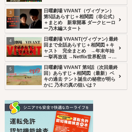
日曜劇場 VIVANT（ヴィヴァン）
第5話あらすじ＋相関図（非公式）
＋まとめ 新章開幕 ダークヒーロ
ー乃木編スタート
日曜劇場 VIVANT(ヴィヴァン) 最終
回まで全話あらすじ＋相関図＋キ
ャスト 完全まとめ →年末年始
一挙再放送 →Netflix世界配信 →U-
NEXT全話配信
日曜劇場 VIVANT 第9話（次回最終
回）あらすじ＋相関図（最新）ベ
キの過去 テント誕生の秘密が明ら
かに 乃木の真の狙いは？