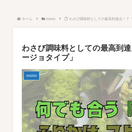
ホーム
mono
わさび調味料としての最高到達点！？
わさび調味料としての最高到達
ージョタイプ」
mono