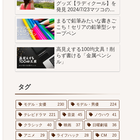
グッズ【ラディクール】を
発見 2024/7/23マツコの知
らない世界でも紹介
まるで鉛筆みたいな書きご
こち！セリアの鉛筆型シャ
ープペン
高見えする100均文具！削
らず書ける「金属ペンシ
ル」
タグ
モデル・女優
230
モデル・男優
224
テレビドラマ
221
音楽
45
ノウハウ
41
クラシック
40
映画
37
日曜劇場
36
アニメ
29
ライフハック
28
CM
20