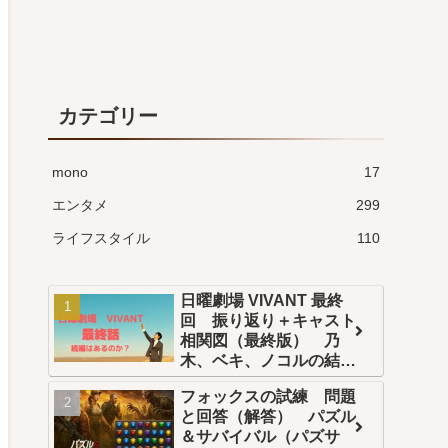
カテゴリー
mono
17
エンタメ
299
ライフスタイル
110
日曜劇場 VIVANT 最終
回 振り返り＋キャスト
相関図（最終版） 乃
木、ベキ、ノコルの結末
は？続編はある？
フォックスの試練 問題
と回答（解答） パズル
＆サバイバル（パズサ