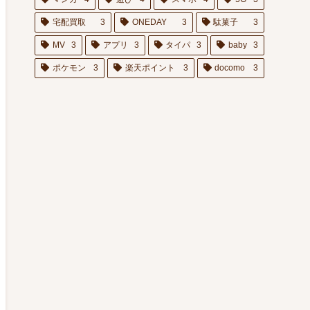
宅配買取
3
ONEDAY
3
駄菓子
3
MV
3
アプリ
3
タイパ
3
baby
3
ポケモン
3
楽天ポイント
3
docomo
3