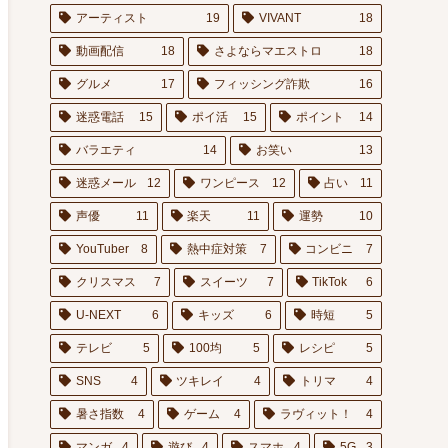
アーティスト
19
VIVANT
18
動画配信
18
さよならマエストロ
18
グルメ
17
フィッシング詐欺
16
迷惑電話
15
ポイ活
15
ポイント
14
バラエティ
14
お笑い
13
迷惑メール
12
ワンピース
12
占い
11
声優
11
楽天
11
運勢
10
YouTuber
8
熱中症対策
7
コンビニ
7
クリスマス
7
スイーツ
7
TikTok
6
U-NEXT
6
キッズ
6
時短
5
テレビ
5
100均
5
レシピ
5
SNS
4
ツキレイ
4
トリマ
4
暑さ指数
4
ゲーム
4
ラヴィット！
4
マンガ
4
遊び
4
スマホ
4
5G
3