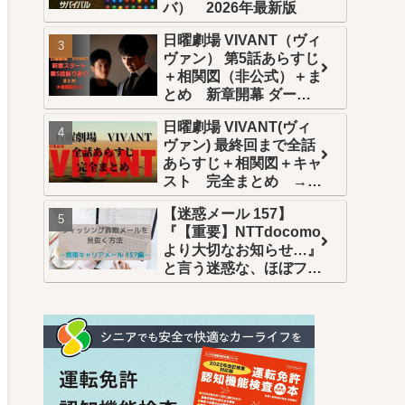
バ） 2026年最新版
日曜劇場 VIVANT（ヴィ
ヴァン） 第5話あらすじ
＋相関図（非公式）＋ま
とめ 新章開幕 ダーク
ヒーロー乃木編スタート
日曜劇場 VIVANT(ヴィ
ヴァン) 最終回まで全話
あらすじ＋相関図＋キャ
スト 完全まとめ →年
末年始一挙再放送
【迷惑メール 157】
→Netflix世界配信 →U-
『【重要】NTTdocomo
NEXT全話配信
より大切なお知らせ…』
と言う迷惑な、ほぼフィ
ッシング詐欺的メール