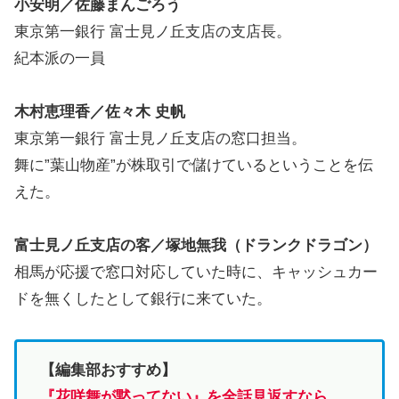
小安明／佐藤まんごろう
東京第一銀行 富士見ノ丘支店の支店長。
紀本派の一員
木村恵理香／佐々木 史帆
東京第一銀行 富士見ノ丘支店の窓口担当。
舞に”葉山物産”が株取引で儲けているということを伝
えた。
富士見ノ丘支店の客／塚地無我（ドランクドラゴン）
相馬が応援で窓口対応していた時に、キャッシュカー
ドを無くしたとして銀行に来ていた。
【編集部おすすめ】
『花咲舞が黙ってない』を全話見返すなら