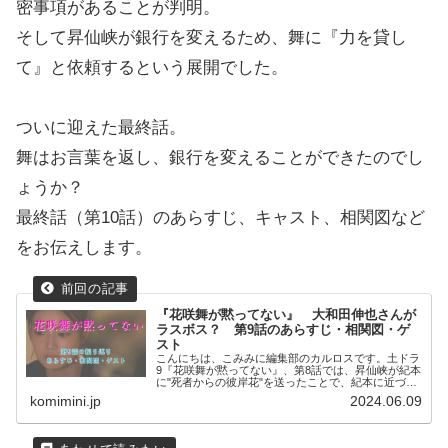
密事項があることが判明。
そして昇仙峡が銀行を変えるため、舞に『力を貸し
て』と依頼するという展開でした。
ついに迎えた最終話。
舞はお言葉を返し、銀行を変えることができたのでし
ょうか？
最終話（第10話）のあらすじ、キャスト、相関図など
をお伝えします。
『花咲舞が黙ってない』 大和田伸也さんが
ラスボス？ 第9話のあらすじ・相関図・ゲ
スト
こんにちは、こみみに編集部のカルロスです。土ドラ
9『花咲舞が黙ってない』、第8話では、昇仙峡が紀本
に"死者からの彼岸花"を送ったことで、紀本に近づい
た目的が判明...
komimini.jp
2024.06.09