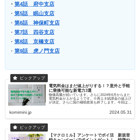
・
第4話 府中支店
・
第5話 眠山支店
・
第6話 神保町支店
・
第7話 四谷支店
・
第8話 京橋支店
・
第9話 虎ノ門支店
電気料金はまだ値上がりする！？意外と手軽
に乗換可能な新電力3選
物価高騰が続いています。さらに2024年6月からまた
電気料金が上がるようです。※再エネ賦課金の値上げ
が決定。さらに国の補助政策も終了します。今回は電
気代を安くする方法として、2016年に電力自由化さ
れた『新電力』で少しでもダメージを減らせるかも？
komimini.jp
2024.05.31
というサービスを紹介します。新電力を知っている方
も、知らない方も、興味はあったという方も、これを
機に改めて検討してみてください！※電気料金は必ず
安くなるわけではありません。その時々の社会情勢や
国からの補助の有り無しなどで変化します。新電力事
業者とプランの決定は自己責任でしっかり内容を確認
【マクロミル】アンケートでポイ活 新規登
してください。
録キャンペーンでポイントゲット！ 特徴や