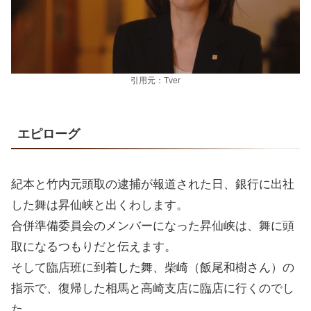
引用元：Tver
エピローグ
紀本と竹内元頭取の逮捕が報道された日、銀行に出社
した舞は昇仙峡と出くわします。
合併準備委員会のメンバーになった昇仙峡は、舞に頭
取になるつもりだと伝えます。
そして臨店班に到着した舞、柴崎（飯尾和樹さん）の
指示で、復帰した相馬と高崎支店に臨店に行くのでし
た。