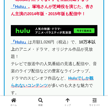
『Hulu』
。塚地さんが芝崎役を演じた、杏さ
ん主演の2014年版・2015年版も配信中！
『Hulu』
は月額1,026円（税込）で、
10万本以
上
のアニメ・ドラマ、オリジナル作品が見放
題！
テレビで放送中の人気番組の見逃し配信や、音
楽のライブ配信などの豊富なラインナップ。
ドラマのスピンオフ作品など、
Huluでしか観
られないコンテンツ
が多いのも大きな魅力で
す。
ホーム
検索
トップ
サイドバー