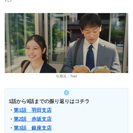
引用元：Tver
1話から9話までの振り返りはコチラ
・
第1話 羽田支店
・
第2話 赤坂支店
・
第3話 銀座支店