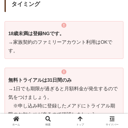
タイミング
18歳未満は登録NGです。
→家族契約のファミリーアカウント利用はOKで
す。
無料トライアルは31日間のみ
→1日でも期限が過ぎると月額料金が発生するので
気をつけましょう。
※申し込み時に登録したメアドにトライアル期
限のお知らせが来るので確認しましょう。
※また、無料トライアルの利用は原則1人1回で
ホーム
検索
トップ
サイドバー