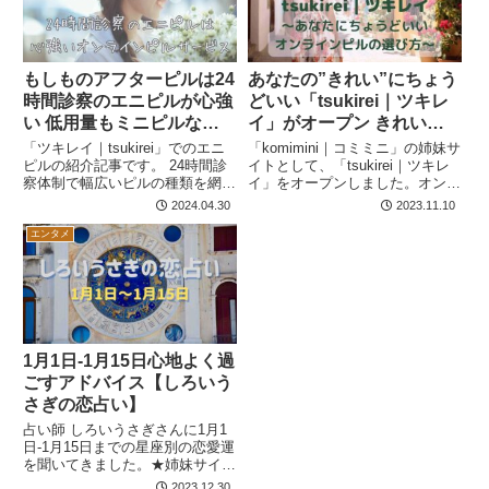
もしものアフターピルは24
あなたの”きれい”にちょう
時間診察のエニピルが心強
どいい「tsukirei｜ツキレ
い 低用量もミニピルなど
イ」がオープン きれいに
幅広く取り扱い（ツキレイ
なるための情報など
「ツキレイ｜tsukirei」でのエニ
「komimini｜コミミニ」の姉妹サ
記事）
ピルの紹介記事です。 24時間診
イトとして、「tsukirei｜ツキレ
察体制で幅広いピルの種類を網羅
イ」をオープンしました。オンラ
しているので、もしもの時に心強
インピル処方についての情報提供
2024.04.30
2023.11.10
い存在になってくれるオンライン
やサービスの選び方などを中心
ピル処方サービスです。
に、ピルやフェムテック関連のニ
エンタメ
ュースなどを提供していきます。
1月1日-1月15日心地よく過
ごすアドバイス【しろいう
さぎの恋占い】
占い師 しろいうさぎさんに1月1
日-1月15日までの星座別の恋愛運
を聞いてきました。★姉妹サイト
「tsukirei｜ツキレイ」に掲載さ
2023.12.30