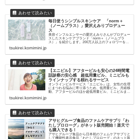
毎日使うシンプルスキンケア 「norm＋
（ノームプラス）」愛沢えみりプロデュー
ス
美容インフルエンサーの愛沢えみりさんがプロデュー
スしたスキンケアブランド「norm＋（ノームプラ
ス）」を紹介します。200万人以上のフォロワーを持
っている愛沢え...
tsukirei.komimini.jp
【エニピル】アフターピルも安心の24時間電
話診察の安心感 超低用量ピル、ミニピルも
ラインナップする頼れるサービス
オンラインピルサービス『エニピル』は、女性の生理
にまつわる悩みに寄り添うため、低用量ピル、月経移
動、アフターピルのほか超低用量ピル、ミニピルまで
幅広いラインナッ...
tsukirei.komimini.jp
アサヒグループ食品のファムケアサプリ「わ
たしプロローグ」がネット販売開始！楽天で
も購入できる！
アサヒグループ食品から日本初のフェムケアサプリと
して機能性表示食品「わたしプロローグ」のネット販