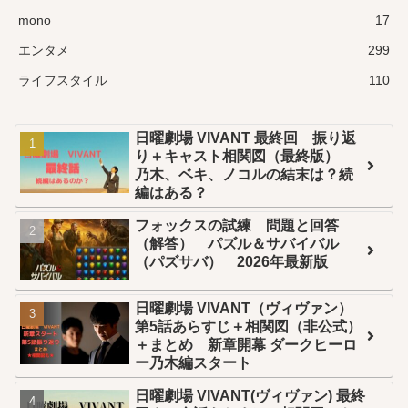
mono
17
エンタメ
299
ライフスタイル
110
日曜劇場 VIVANT 最終回 振り返
り＋キャスト相関図（最終版）
乃木、ベキ、ノコルの結末は？続
編はある？
フォックスの試練 問題と回答
（解答） パズル＆サバイバル
（パズサバ） 2026年最新版
日曜劇場 VIVANT（ヴィヴァン）
第5話あらすじ＋相関図（非公式）
＋まとめ 新章開幕 ダークヒーロ
ー乃木編スタート
日曜劇場 VIVANT(ヴィヴァン) 最終