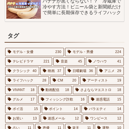
バナナが黒くならない！？ 冷蔵庫で
冷やす方法！ビニール袋と新聞紙だけ
で簡単に長期保存できるライフハック
タグ
モデル・女優
230
モデル・男優
224
テレビドラマ
221
音楽
45
ノウハウ
41
クラシック
40
映画
37
日曜劇場
36
アニメ
29
ライフハック
28
CM
20
アーティスト
19
VIVANT
18
動画配信
18
さよならマエストロ
18
グルメ
17
フィッシング詐欺
16
迷惑電話
15
ポイ活
15
ポイント
14
バラエティ
14
お笑い
13
迷惑メール
12
ワンピース
12
占い
11
声優
11
楽天
11
運勢
10