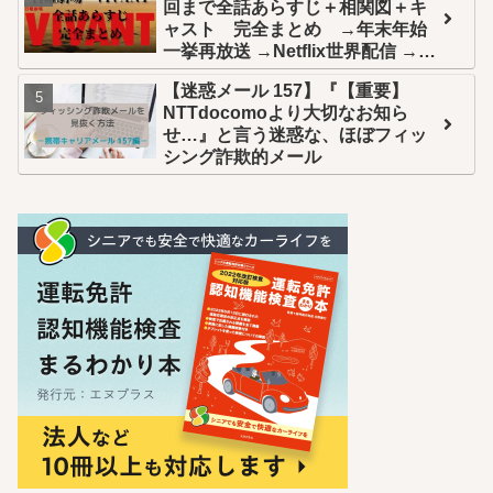
回まで全話あらすじ＋相関図＋キ
ャスト 完全まとめ →年末年始
一挙再放送 →Netflix世界配信 →U-
NEXT全話配信
【迷惑メール 157】『【重要】
NTTdocomoより大切なお知ら
せ…』と言う迷惑な、ほぼフィッ
シング詐欺的メール