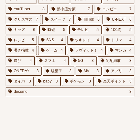
YouTuber
8
熱中症対策
7
コンビニ
7
クリスマス
7
スイーツ
7
TikTok
6
U-NEXT
6
キッズ
6
時短
5
テレビ
5
100均
5
レシピ
5
SNS
4
ツキレイ
4
トリマ
4
暑さ指数
4
ゲーム
4
ラヴィット！
4
マンガ
4
遊び
4
スマホ
4
5G
3
宅配買取
3
ONEDAY
3
駄菓子
3
MV
3
アプリ
3
タイパ
3
baby
3
ポケモン
3
楽天ポイント
3
docomo
3