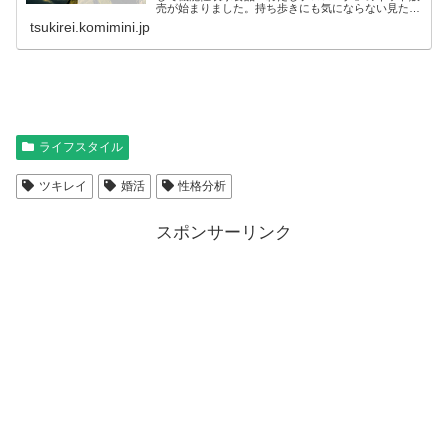
売が始まりました。持ち歩きにも気にならない見た目
のサプリで手軽に...
tsukirei.komimini.jp
ライフスタイル
ツキレイ
婚活
性格分析
スポンサーリンク