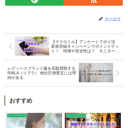
マーロウ
【マクロミル】アンケートでポイ活
新規登録キャンペーンでポイントゲッ
ト！ 特徴や安全性は？ モニターの
登録方法を解説
レディースブランド服を高額買取する
RIBLA（リブラ） 他社圧倒査定には理
由がある
おすすめ
ライフスタイル
ライフスタイル