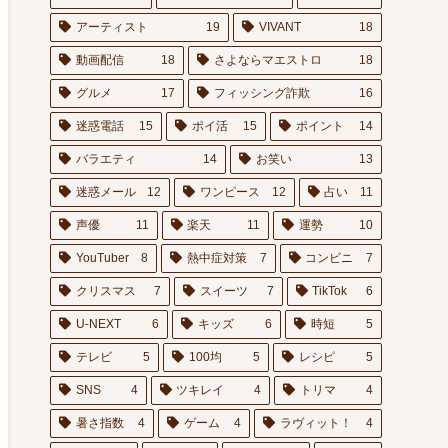
アーティスト
19
VIVANT
18
動画配信
18
さよならマエストロ
18
グルメ
17
フィッシング詐欺
16
迷惑電話
15
ポイ活
15
ポイント
14
バラエティ
14
お笑い
13
迷惑メール
12
ワンピース
12
占い
11
声優
11
楽天
11
運勢
10
YouTuber
8
熱中症対策
7
コンビニ
7
クリスマス
7
スイーツ
7
TikTok
6
U-NEXT
6
キッズ
6
時短
5
テレビ
5
100均
5
レシピ
5
SNS
4
ツキレイ
4
トリマ
4
暑さ指数
4
ゲーム
4
ラヴィット！
4