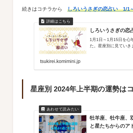
続きはコチラから
しろいうさぎの恋占い 1/1～1
しろいうさぎの恋占
1月1日～1月15日を
た。星座別に見ていき
tsukirei.komimini.jp
星座別 2024年上半期の運勢は
牡羊座、牡牛座、双
と星たちからのア