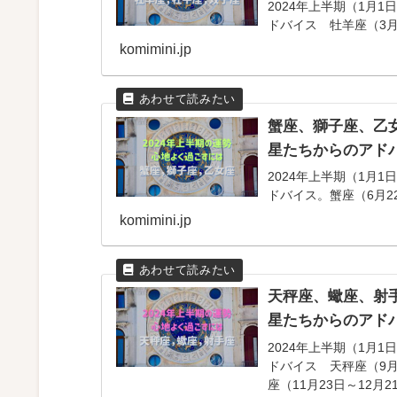
2024年上半期（1月
ドバイス 牡羊座（3月2
komimini.jp
蟹座、獅子座、乙女
星たちからのアド
2024年上半期（1月
ドバイス。蟹座（6月22
komimini.jp
天秤座、蠍座、射手
星たちからのアド
2024年上半期（1月
ドバイス 天秤座（9月2
座（11月23日～12月