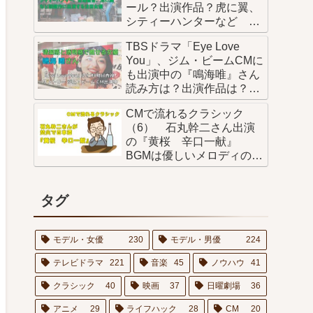
ール？出演作品？虎に翼、
シティーハンターなど あ
の作品にも？！
TBSドラマ「Eye Love
You」、ジム・ビームCMに
も出演中の『鳴海唯』さん
読み方は？出演作品は？
THE突破ファイルの鳴海巡
CMで流れるクラシック
査？スズキ ラパンのCMに
（6） 石丸幹二さん出演
出演！
の『黄桜 辛口一献』
BGMは優しいメロディのピ
アノ曲
タグ
モデル・女優
230
モデル・男優
224
テレビドラマ
221
音楽
45
ノウハウ
41
クラシック
40
映画
37
日曜劇場
36
アニメ
29
ライフハック
28
CM
20