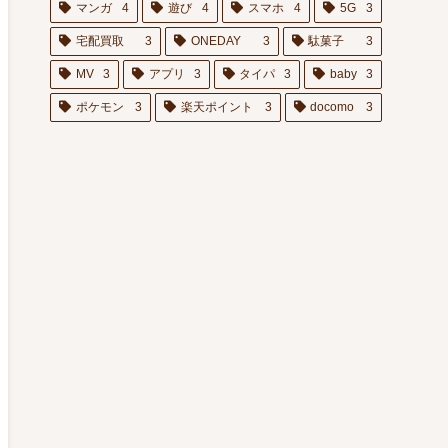
マンガ
4
遊び
4
スマホ
4
5G
3
宅配買取
3
ONEDAY
3
駄菓子
3
MV
3
アプリ
3
タイパ
3
baby
3
ポケモン
3
楽天ポイント
3
docomo
3