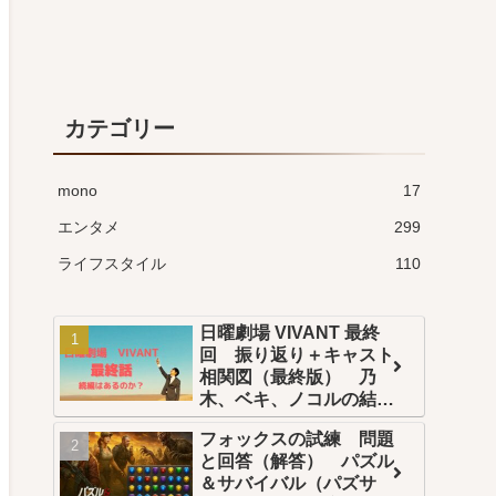
カテゴリー
mono
17
エンタメ
299
ライフスタイル
110
日曜劇場 VIVANT 最終
回 振り返り＋キャスト
相関図（最終版） 乃
木、ベキ、ノコルの結末
は？続編はある？
フォックスの試練 問題
と回答（解答） パズル
＆サバイバル（パズサ