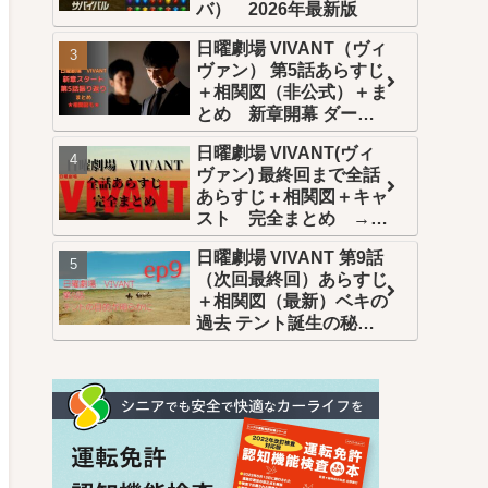
バ） 2026年最新版
日曜劇場 VIVANT（ヴィ
ヴァン） 第5話あらすじ
＋相関図（非公式）＋ま
とめ 新章開幕 ダーク
ヒーロー乃木編スタート
日曜劇場 VIVANT(ヴィ
ヴァン) 最終回まで全話
あらすじ＋相関図＋キャ
スト 完全まとめ →年
末年始一挙再放送
日曜劇場 VIVANT 第9話
→Netflix世界配信 →U-
（次回最終回）あらすじ
NEXT全話配信
＋相関図（最新）ベキの
過去 テント誕生の秘密
が明らかに 乃木の真の
狙いは？