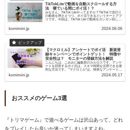
TikTokLiteで動画を自動スクロールする方
法 寝ている間にポイ活！？
みなさん、TikTok Liteやってますか？TikTokで流行り
の動画を押さえつつ、ポイ活できるというチートアプ
リです。今回は、TikTok Liteで動画をガンガン回して
寝ている間もポイ活していくTipsをお伝えします。※
アプリは2024年6月現在の仕様のものです。
komimini.jp
2024.06.06
【マクロミル】アンケートでポイ活 新規登
録キャンペーンでポイントゲット！ 特徴や
安全性は？ モニターの登録方法を解説
こんにちは、こみみに編集部のカルロスです。アンケ
ートを回答するポイ活は、スキマ時間を活用できる便
利な方法です。 "マクロミル"は、簡単なアンケートに
回答するだけ...
komimini.jp
2024.05.17
おススメのゲーム3選
『トリマゲーム』で遊べるゲームは沢山あって、どれ
をプレイしたら良いか迷ってしまいますよね。