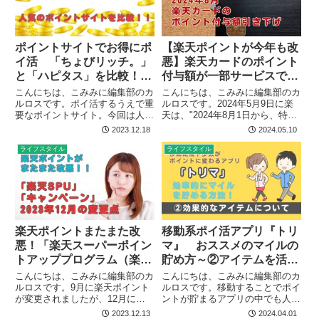
ポイントサイトでお得にポ
【楽天ポイントが今年も改
イ活 「ちょびリッチ。」
悪】楽天カードのポイント
と「ハピタス」を比較！お
付与額が一部サービスで
すすめはどっち？
2024年8月から引き下
こんにちは、こみみに編集部のカ
こんにちは、こみみに編集部のカ
ルロスです。ポイ活するうえで重
げ！
ルロスです。2024年5月9日に楽
要なポイントサイト。今回は人気
天は、"2024年8月1日から、特定
のポイントサイト『ちょびリッ
の利用先における楽天カードの利
2023.12.18
2024.05.10
チ。』と『ハピタス』を比較しま
用獲得ポイントの進呈ルールが一
した。 この記事でわかること ・
部変更となる"と発表しました。
ライフスタイル
ライフスタイル
『ハピタス』と『ちょびリッ
要するに"楽天カードを使って獲
チ。』の特徴・ポイント交換時の
得できるポイントが下...
交換...
楽天ポイントまたまた改
移動系ポイ活アプリ『トリ
悪！「楽天スーパーポイン
マ』 おススメのマイルの
トアッププログラム（楽天
貯め方～②アイテムを活用
SPU）」の12月変更点
する～
こんにちは、こみみに編集部のカ
こんにちは、こみみに編集部のカ
打撃・恩恵を受ける人は？
ルロスです。9月に楽天ポイント
ルロスです。移動することでポイ
が変更されましたが、12月にま
ントが貯まるアプリの中でも人気
たまた楽天スーパーポイントアッ
の高いアプリ『トリマ』。前回は
2023.12.13
2024.04.01