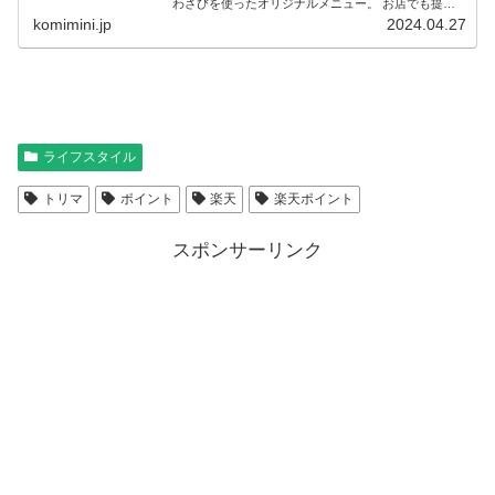
わさびを使ったオリジナルメニュー。 お店でも提供
しているオリジナルメニューのレシピを齊藤オーナー
komimini.jp
2024.04.27
の了解を得て特別公開します！
ライフスタイル
トリマ
ポイント
楽天
楽天ポイント
スポンサーリンク