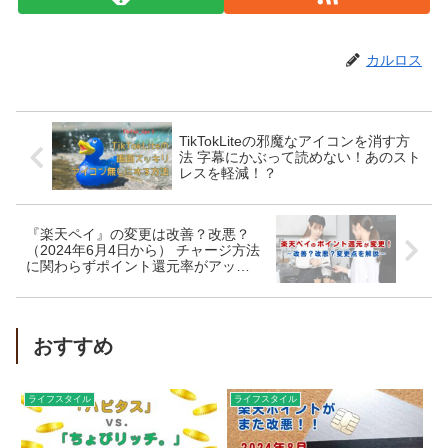
カルロス
TikTokLiteの邪魔なアイコンを消す方
法 字幕にかぶって読めない！あのスト
レスを軽減！？
『楽天ペイ』の変更は改善？改悪？
（2024年6月4日から） チャージ方法
に関わらずポイント還元率がアッ
プ！ 請求書払いは？
おすすめ
ライフスタイル
ライフスタイル