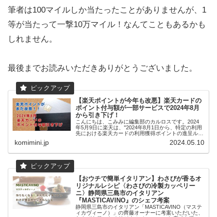
筆者は100マイルしか当たったことがありませんが、1
等が当たって一撃10万マイル！なんてこともあるかも
しれません。
最後までお読みいただきありがとうございました。
【楽天ポイントが今年も改悪】楽天カードの
ポイント付与額が一部サービスで2024年8月
から引き下げ！
こんにちは、こみみに編集部のカルロスです。2024
年5月9日に楽天は、"2024年8月1日から、特定の利用
先における楽天カードの利用獲得ポイントの進呈ルー
ルが一...
komimini.jp
2024.05.10
【おウチで簡単イタリアン】わさびが香るオ
リジナルレシピ〈わさびの冷製カッペリー
ニ〉静岡県三島市のイタリアン
『MASTICAVINO』のシェフ考案
静岡県三島市のイタリアン「MASTICAVINO（マステ
ィカヴィーノ）」の齊藤オーナーに考案いただいた、