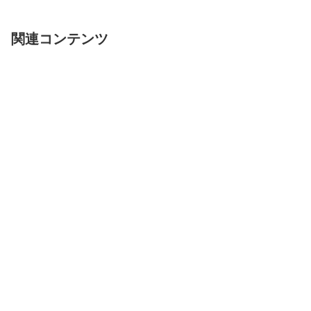
ププログラム（楽天SPU）やキ
『ユーザーランク』についてお伝
ャンペーンの内容が変更されまし
えしました。今回は、マイルを効
た。 今回の変更点は、次の通り
率よく貯めるおススメのアイテ
です。 【楽天SPU】①年会費...
ム、『ローラースケート』につい
関連コンテンツ
て...