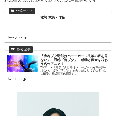
種﨑 敦美 - 俳協
haikyo.co.jp
『青春ブタ野郎はバニーガール先輩の夢を見
ない』－通称『青ブタ』－感動と興奮を味わ
う名作アニメ！
TVアニメ『青春ブタ野郎はバニーガール先輩の夢を
見ない』 通称『青ブタ』を掘り起こして初心者向け
に解説。続編映画の情報も。
komimini.jp