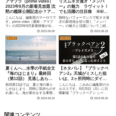
アマプラ（prime video）
リズムネタ漫才『メンバ
2023年9月の新着見放題 沈
ー』の魅力 ラヴィット！
黙の艦隊公開記念か？アニ
でも活躍の注目株 ※8/23
メ沈黙の艦隊
21:00耳心地いいー１グラ
こんにちは、編集部のマーロウで
独特なパフォーマンスで歌ネタ漫
す。prime video（通称：アマプ
ンプリ出場決定！結果は？
才の新境地を切り開く『メンバ
ラ）の2023年9月新着情報が出ま
ー』の魅力と活躍についてご紹介
した。今月も独断でオススメ作品
します。
2023.09.09
2023.06.29
をご紹介します。※本記事は
Amazon Prime会員を前提にして
エンタメ
エンタメ
います。 prime video 9月の...
夏くんへ…水季の手紙全文
【ネタバレ】『ブラックペ
『海のはじまり』最終回
アン2』天城がミスした狙
（第12話） 見逃しあらす
いは、2ヶ所同時にダイレ
じ（ネタバレ注意）タイト
クトアナストモーシスをす
前回第11話では、夏と海の暮ら
こんにちは、こみみに編集部のカ
ル回収も
しがはじまり、同時に気持ちのす
るためだった！ 第7話の
ルロスです。8月25日（日）に日
れ違いも…海が家出をする事態に
曜劇場『ブラックペアン シーズ
あらすじ・気になるポイン
なって…という展開でした。 つ
ン2』第7話が放送されました。
2024.09.24
2024.08.26
ト
いに最終回、夏と海はお互いに理
第6話では、猫田さん（趣里さ
解しあえ、ふたたび一緒に暮らせ
ん）の過去が明らかになりまし
るようになったがトラブルが…、
た。維新大時代に看護師がしては
夏はどう切り抜けるのか？ 夏宛
いけない医療行為を犯した猫田さ
関連コンテンツ