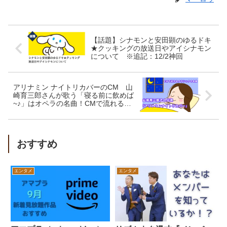
【話題】シナモンと安田顕のゆるドキ
★クッキングの放送日やアイシナモン
について ※追記：12/2神回
アリナミン ナイトリカバーのCM 山
崎育三郎さんが歌う「寝る前に飲めば
~♪」はオペラの名曲！CMで流れるク
ラシック（3）
おすすめ
エンタメ
エンタメ