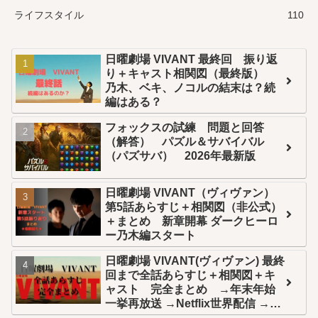
ライフスタイル
110
日曜劇場 VIVANT 最終回 振り返
り＋キャスト相関図（最終版）
乃木、ベキ、ノコルの結末は？続
編はある？
フォックスの試練 問題と回答
（解答） パズル＆サバイバル
（パズサバ） 2026年最新版
日曜劇場 VIVANT（ヴィヴァン）
第5話あらすじ＋相関図（非公式）
＋まとめ 新章開幕 ダークヒーロ
ー乃木編スタート
日曜劇場 VIVANT(ヴィヴァン) 最終
回まで全話あらすじ＋相関図＋キ
ャスト 完全まとめ →年末年始
一挙再放送 →Netflix世界配信 →U-
NEXT全話配信