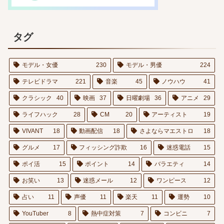
タグ
モデル・女優
230
モデル・男優
224
テレビドラマ
221
音楽
45
ノウハウ
41
クラシック
40
映画
37
日曜劇場
36
アニメ
29
ライフハック
28
CM
20
アーティスト
19
VIVANT
18
動画配信
18
さよならマエストロ
18
グルメ
17
フィッシング詐欺
16
迷惑電話
15
ポイ活
15
ポイント
14
バラエティ
14
お笑い
13
迷惑メール
12
ワンピース
12
占い
11
声優
11
楽天
11
運勢
10
YouTuber
8
熱中症対策
7
コンビニ
7