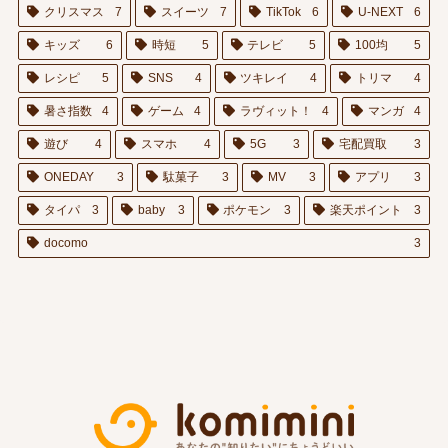
クリスマス
7
スイーツ
7
TikTok
6
U-NEXT
6
キッズ
6
時短
5
テレビ
5
100均
5
レシピ
5
SNS
4
ツキレイ
4
トリマ
4
暑さ指数
4
ゲーム
4
ラヴィット！
4
マンガ
4
遊び
4
スマホ
4
5G
3
宅配買取
3
ONEDAY
3
駄菓子
3
MV
3
アプリ
3
タイパ
3
baby
3
ポケモン
3
楽天ポイント
3
docomo
3