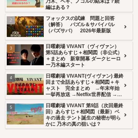
乃木、ベキ、ノコルの結末は？続
編はある？
フォックスの試練 問題と回答
（解答） パズル＆サバイバル
（パズサバ） 2026年最新版
日曜劇場 VIVANT（ヴィヴァン）
第5話あらすじ＋相関図（非公式）
＋まとめ 新章開幕 ダークヒーロ
ー乃木編スタート
日曜劇場 VIVANT(ヴィヴァン) 最終
回まで全話あらすじ＋相関図＋キ
ャスト 完全まとめ →年末年始
一挙再放送 →Netflix世界配信 →U-
NEXT全話配信
日曜劇場 VIVANT 第9話（次回最終
回）あらすじ＋相関図（最新）ベ
キの過去 テント誕生の秘密が明ら
かに 乃木の真の狙いは？